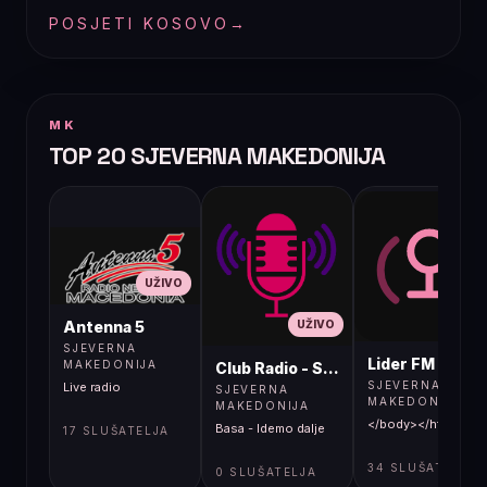
POSJETI KOSOVO
→
MK
TOP 20 SJEVERNA MAKEDONIJA
UŽIVO
UŽIVO
UŽIVO
Antenna 5
SJEVERNA
Lider FM 107,4
MAKEDONIJA
Club Radio - Skopje, Mcedonia
SJEVERNA
Live radio
SJEVERNA
MAKEDONIJA
MAKEDONIJA
</body></html>
Basa - Idemo dalje
17 SLUŠATELJA
34 SLUŠATELJA
0 SLUŠATELJA