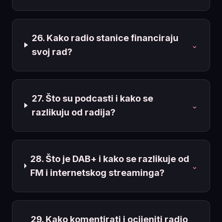
26. Kako radio stanice financiraju
⌄
svoj rad?
27. Što su podcasti i kako se
⌄
razlikuju od radija?
28. Što je DAB+ i kako se razlikuje od
⌄
FM i internetskog streaminga?
29. Kako komentirati i ocijeniti radio