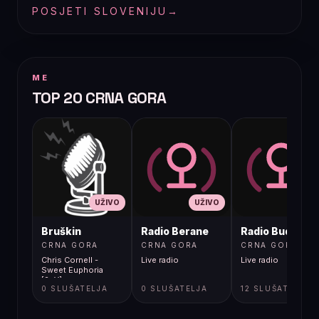
POSJETI SLOVENIJU
→
ME
TOP 20 CRNA GORA
UŽIVO
UŽIVO
UŽIVO
Bruškin
Radio Berane
Radio Budva
CRNA GORA
CRNA GORA
CRNA GORA
Chris Cornell -
Live radio
Live radio
Sweet Euphoria
[2oY]
0 SLUŠATELJA
0 SLUŠATELJA
12 SLUŠATELJA