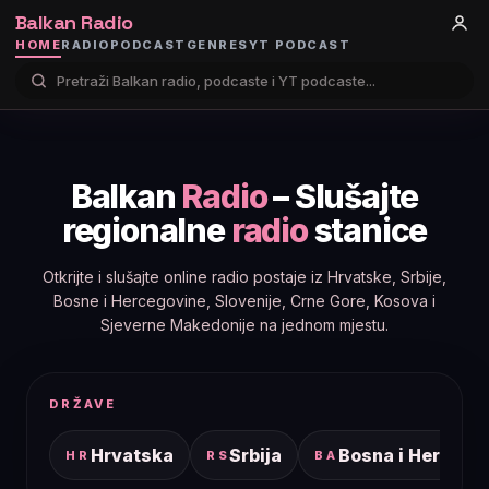
Balkan Radio
HOME
RADIO
PODCAST
GENRES
YT PODCAST
Balkan
Radio
– Slušajte
regionalne
radio
stanice
Otkrijte i slušajte online radio postaje iz Hrvatske, Srbije,
Bosne i Hercegovine, Slovenije, Crne Gore, Kosova i
Sjeverne Makedonije na jednom mjestu.
DRŽAVE
Hrvatska
Srbija
Bosna i Hercego
HR
RS
BA