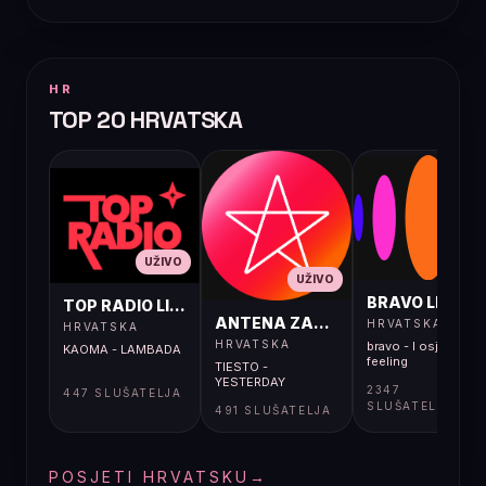
HR
TOP 20 HRVATSKA
UŽIVO
UŽIVO
UŽIVO
BRAVO LIVE
TOP RADIO LIVE
ANTENA ZAGREB LIVE
HRVATSKA
HRVATSKA
HRVATSKA
bravo - I osjećaj i
KAOMA - LAMBADA
feeling
TIESTO -
YESTERDAY
2347
447 SLUŠATELJA
SLUŠATELJA
491 SLUŠATELJA
POSJETI HRVATSKU
→