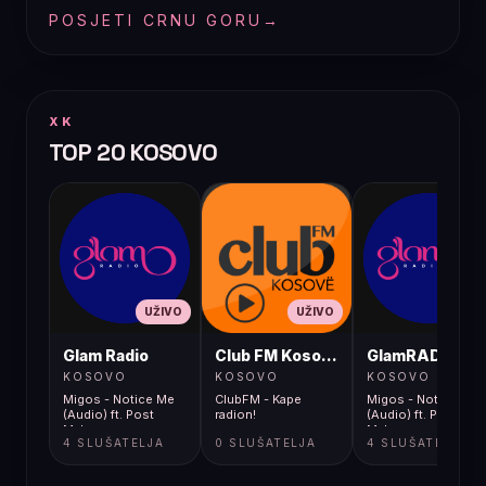
POSJETI CRNU GORU
→
XK
TOP 20 KOSOVO
UŽIVO
UŽIVO
UŽIVO
Glam Radio
Club FM Kosovë
GlamRADIO
KOSOVO
KOSOVO
KOSOVO
Migos - Notice Me
ClubFM - Kape
Migos - Notice Me
(Audio) ft. Post
radion!
(Audio) ft. Post
Malone
Malone
4 SLUŠATELJA
0 SLUŠATELJA
4 SLUŠATELJA