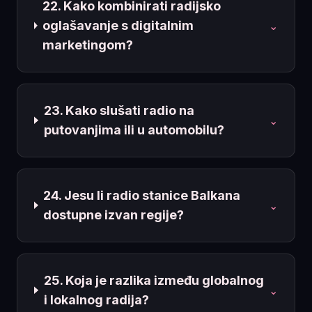
22. Kako kombinirati radijsko
oglašavanje s digitalnim
⌄
marketingom?
23. Kako slušati radio na
⌄
putovanjima ili u automobilu?
24. Jesu li radio stanice Balkana
⌄
dostupne izvan regije?
25. Koja je razlika između globalnog
⌄
i lokalnog radija?