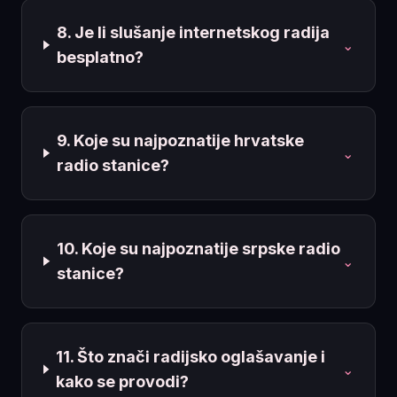
8. Je li slušanje internetskog radija
⌄
besplatno?
9. Koje su najpoznatije hrvatske
⌄
radio stanice?
10. Koje su najpoznatije srpske radio
⌄
stanice?
11. Što znači radijsko oglašavanje i
⌄
kako se provodi?