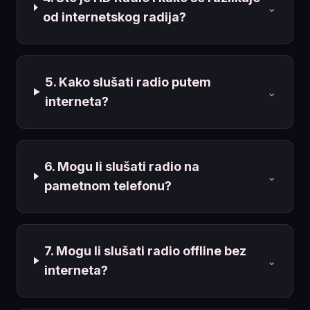
⌄
od internetskog radija?
5. Kako slušati radio putem
⌄
interneta?
6. Mogu li slušati radio na
⌄
pametnom telefonu?
7. Mogu li slušati radio offline bez
⌄
interneta?