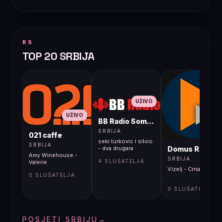
RS
TOP 20 SRBIJA
UŽIVO
UŽIVO
BB Radio Sombor
UŽIVO
SRBIJA
021 caffe
seki turkovic i silvio
SRBIJA
Domus Radio
- dva drugara
Amy Winehouse -
SRBIJA
4 SLUŠATELJA
Valerie
Vizelj - Crna magija
0 SLUŠATELJA
0 SLUŠATELJA
POSJETI SRBIJU
→