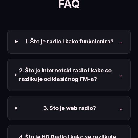
FAQ
1. Što je radio i kako funkcionira?
⌄
2. Što je internetski radio i kako se
⌄
razlikuje od klasičnog FM-a?
3. Što je web radio?
⌄
4. Što je HD Radio i kako se razlikuje