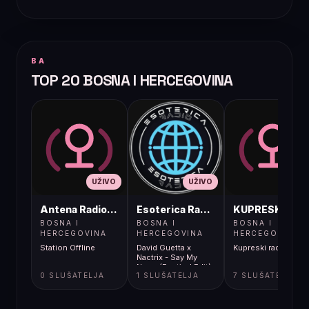
BA
TOP 20 BOSNA I HERCEGOVINA
UŽIVO
UŽIVO
UŽIVO
Antena Radio, Jelah Tešanj
Esoterica Radio S1
KUPRESKIRAD
BOSNA I
BOSNA I
BOSNA I
HERCEGOVINA
HERCEGOVINA
HERCEGOVINA
Station Offline
David Guetta x
Kupreski radio
Nactrix - Say My
Name (Festival Edit)
0 SLUŠATELJA
1 SLUŠATELJA
7 SLUŠATELJA