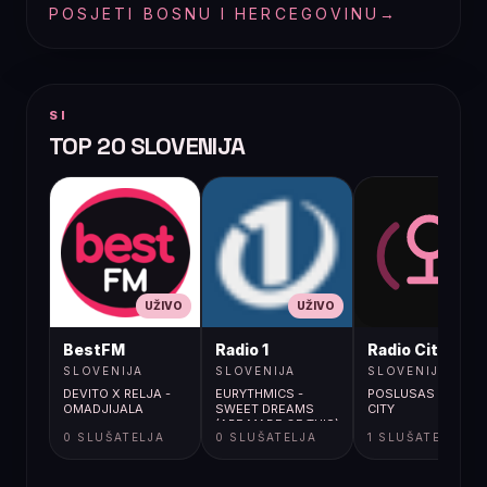
POSJETI BOSNU I HERCEGOVINU
→
SI
TOP 20 SLOVENIJA
UŽIVO
UŽIVO
UŽIVO
BestFM
Radio 1
Radio City
SLOVENIJA
SLOVENIJA
SLOVENIJA
DEVITO X RELJA -
EURYTHMICS -
POSLUSAS RADIO
OMADJIJALA
SWEET DREAMS
CITY
(ARE MADE OF THIS)
0 SLUŠATELJA
0 SLUŠATELJA
1 SLUŠATELJA