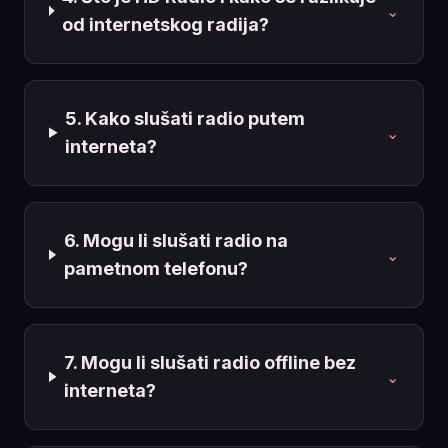
⌄
od internetskog radija?
5. Kako slušati radio putem
⌄
interneta?
6. Mogu li slušati radio na
⌄
pametnom telefonu?
7. Mogu li slušati radio offline bez
⌄
interneta?