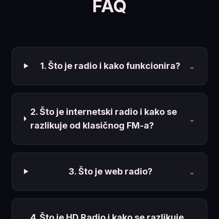
FAQ
1. Što je radio i kako funkcionira?
⌄
2. Što je internetski radio i kako se
⌄
razlikuje od klasičnog FM-a?
3. Što je web radio?
⌄
4. Što je HD Radio i kako se razlikuje