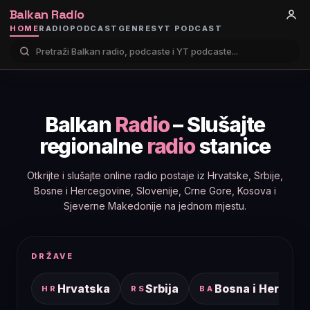
Balkan Radio
HOME
RADIO
PODCAST
GENRES
YT PODCAST
Balkan
Radio
– Slušajte
regionalne
radio
stanice
Otkrijte i slušajte online radio postaje iz Hrvatske, Srbije,
Bosne i Hercegovine, Slovenije, Crne Gore, Kosova i
Sjeverne Makedonije na jednom mjestu.
DRŽAVE
Hrvatska
Srbija
Bosna i Hercego
HR
RS
BA