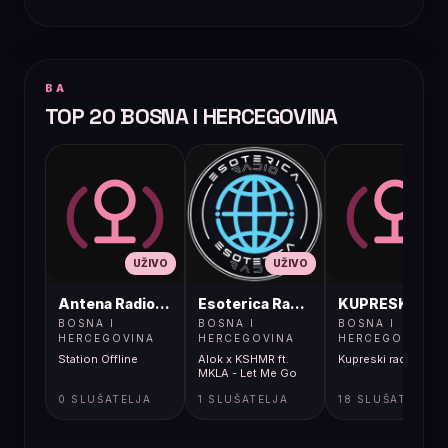
BA
TOP 20 BOSNA I HERCEGOVINA
UŽIVO
UŽIVO
UŽIVO
Antena Radio, Jelah Tešanj
Esoterica Radio S1
KUPRESKIRAD
BOSNA I
BOSNA I
BOSNA I
HERCEGOVINA
HERCEGOVINA
HERCEGOVINA
Station Offline
Alok x KSHMR ft.
Kupreski radio
MKLA - Let Me Go
0 SLUŠATELJA
1 SLUŠATELJA
18 SLUŠATELJA