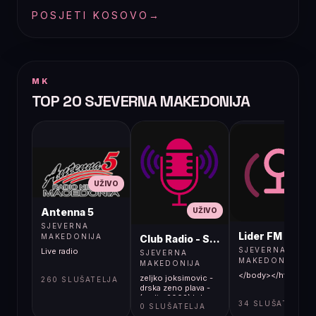
POSJETI KOSOVO
→
MK
TOP 20 SJEVERNA MAKEDONIJA
UŽIVO
UŽIVO
UŽIVO
Antenna 5
SJEVERNA
Lider FM 107,4
MAKEDONIJA
Club Radio - Skopje, Mcedonia
SJEVERNA
Live radio
SJEVERNA
MAKEDONIJA
MAKEDONIJA
</body></html>
zeljko joksimovic -
260 SLUŠATELJA
drska zeno plava -
(audio 2002) hd
34 SLUŠATELJA
0 SLUŠATELJA