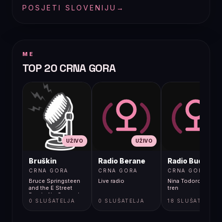
POSJETI SLOVENIJU
→
ME
TOP 20 CRNA GORA
UŽIVO
UŽIVO
UŽIVO
Bruškin
Radio Berane
Radio Budva
CRNA GORA
CRNA GORA
CRNA GORA
Bruce Springsteen
Live radio
Nina Todorovic - Fal
and the E Street
tren
Band - No Surrender
0 SLUŠATELJA
0 SLUŠATELJA
18 SLUŠATELJA
[9fg]