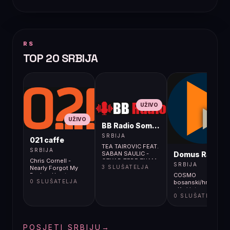
RS
TOP 20 SRBIJA
UŽIVO
UŽIVO
BB Radio Sombor
UŽIVO
SRBIJA
021 caffe
TEA TAIROVIC FEAT.
SRBIJA
Domus Radio
SABAN SAULIC -
Chris Cornell -
OTKAD TEBE ZNAM
SRBIJA
3 SLUŠATELJA
Nearly Forgot My
(IDJPLAY) 4K
Broken Heart
COSMO
0 SLUŠATELJA
bosanski/hrvatski/s
- Kraj interneta?
0 SLUŠATELJA
POSJETI SRBIJU
→