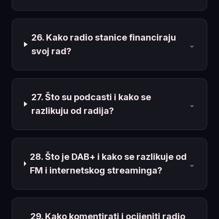
26. Kako radio stanice financiraju
⌄
svoj rad?
27. Što su podcasti i kako se
⌄
razlikuju od radija?
28. Što je DAB+ i kako se razlikuje od
⌄
FM i internetskog streaminga?
29. Kako komentirati i ocijeniti radio