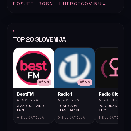
POSJETI BOSNU I HERCEGOVINU
→
SI
TOP 20 SLOVENIJA
UŽIVO
UŽIVO
UŽIVO
BestFM
Radio 1
Radio City
SLOVENIJA
SLOVENIJA
SLOVENIJA
AMADEUS BAND -
IRENE CARA -
POSLUSAS RADIO
LAZU TE
FLASHDANCE ...
CITY
WHAT A FEELING
0 SLUŠATELJA
0 SLUŠATELJA
1 SLUŠATELJA