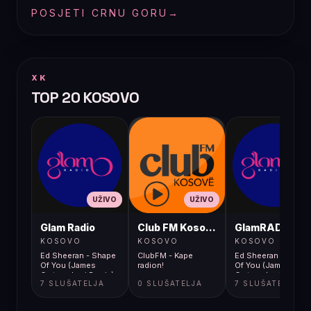
POSJETI CRNU GORU
→
XK
TOP 20 KOSOVO
UŽIVO
UŽIVO
UŽIVO
Glam Radio
Club FM Kosovë
GlamRADIO
KOSOVO
KOSOVO
KOSOVO
Ed Sheeran - Shape
ClubFM - Kape
Ed Sheeran - Shape
Of You (James
radion!
Of You (James
Carter x Levi Remix)
Carter x Levi Remix)
7 SLUŠATELJA
0 SLUŠATELJA
7 SLUŠATELJA