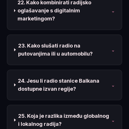
22. Kako kombinirati radijsko
oglašavanje s digitalnim
⌄
marketingom?
23. Kako slušati radio na
⌄
putovanjima ili u automobilu?
24. Jesu li radio stanice Balkana
⌄
dostupne izvan regije?
25. Koja je razlika između globalnog
⌄
i lokalnog radija?