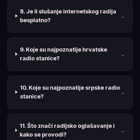
8. Je li slušanje internetskog radija
⌄
besplatno?
9. Koje su najpoznatije hrvatske
⌄
radio stanice?
10. Koje su najpoznatije srpske radio
⌄
stanice?
11. Što znači radijsko oglašavanje i
⌄
kako se provodi?