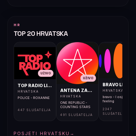
HR
TOP 20 HRVATSKA
UŽIVO
UŽIVO
UŽIVO
BRAVO LIVE
TOP RADIO LIVE
ANTENA ZAGREB LIVE
HRVATSKA
HRVATSKA
HRVATSKA
bravo - I osjećaj i
POLICE - ROXANNE
feeling
ONE REPUBLIC -
COUNTING STARS
2347
447 SLUŠATELJA
SLUŠATELJA
491 SLUŠATELJA
POSJETI HRVATSKU
→