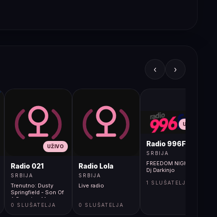
‹
›
UŽIVO
Radio 996FM
UŽIVO
SRBIJA
FREEDOM NIGHT -
Radio 021
Radio Lola
Dj Darkinjo
SRBIJA
SRBIJA
1 SLUŠATELJA
Trenutno: Dusty
Live radio
Springfield - Son Of
A Preacher Man
0 SLUŠATELJA
0 SLUŠATELJA