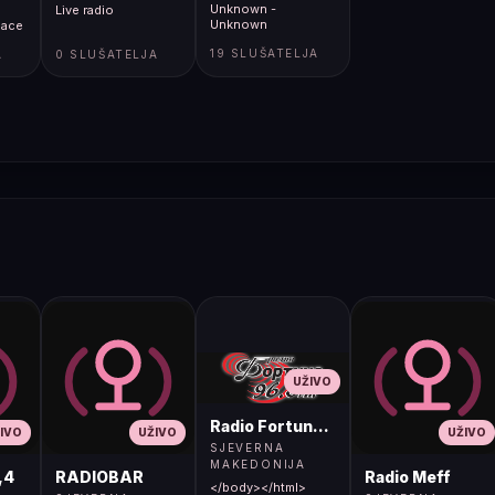
Unknown -
Live radio
Unknown
lace
19 SLUŠATELJA
A
0 SLUŠATELJA
UŽIVO
Radio Fortuna 96.8 FM
IVO
UŽIVO
UŽIVO
SJEVERNA
MAKEDONIJA
,4
RADIOBAR
Radio Meff
</body></html>