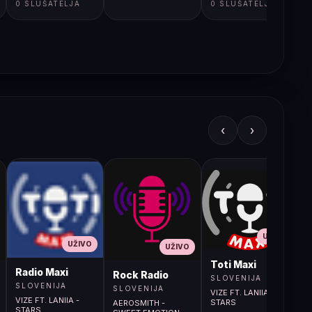
0 SLUŠATELJA
0 SLUŠATELJA
‹
›
UŽIVO
UŽIVO
UŽIVO
L
Toti Maxi
Radio Maxi
r (107.9MHz)
Rock Radio
SLOVENIJA
SLOVENIJA
SLOVENIJA
VIZE FT. LANIIA -
VIZE FT. LANIIA -
STARS
AEROSMITH -
STARS