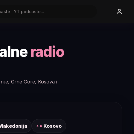
nalne
radio
enije, Crne Gore, Kosova i
 Makedonija
Kosovo
XK