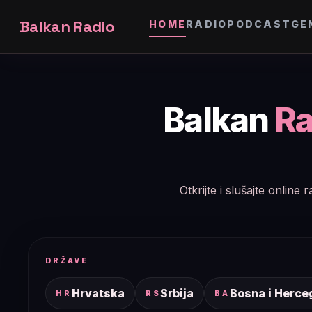
Balkan Radio
HOME
RADIO
PODCAST
GE
Balkan
Ra
Otkrijte i slušajte onlin
DRŽAVE
Hrvatska
Srbija
Bosna i Herce
HR
RS
BA