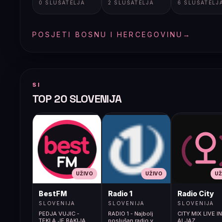
0 SLUŠATELJA
2 SLUŠATELJA
6 SLUŠATELJ
POSJETI BOSNU I HERCEGOVINU
→
SI
TOP 20 SLOVENIJA
UŽIVO
UŽIVO
UŽ
BestFM
Radio 1
Radio City
SLOVENIJA
SLOVENIJA
SLOVENIJA
PEDJA VUJIC -
RADIO 1 - Najbolj
CITY MIX LIVE I
TEKLA JE RAKIJA
poslušan radio v
ALJAZ