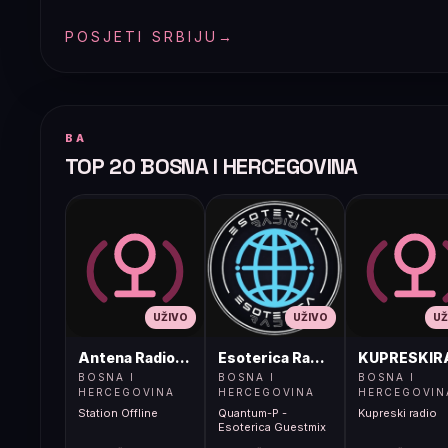
POSJETI SRBIJU
→
BA
TOP 20 BOSNA I HERCEGOVINA
UŽIVO
UŽIVO
UŽ
Antena Radio, Jelah Tešanj
Esoterica Radio S1
KUPRESKIR
BOSNA I
BOSNA I
BOSNA I
HERCEGOVINA
HERCEGOVINA
HERCEGOVIN
Station Offline
Quantum-P -
Kupreski radio
Esoterica Guestmix