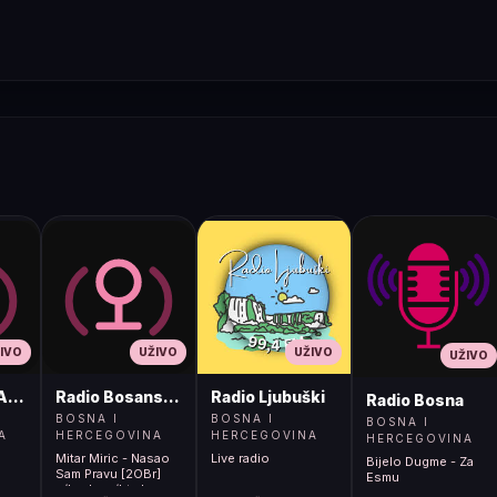
IVO
UŽIVO
UŽIVO
UŽIVO
ADIO
Radio Bosanski Brod
Radio Ljubuški
Radio Bosna
BOSNA I
BOSNA I
BOSNA I
A
HERCEGOVINA
HERCEGOVINA
HERCEGOVINA
Mitar Miric - Nasao
Live radio
Bijelo Dugme - Za
Sam Pravu [2OBr]
Esmu
</body></html>