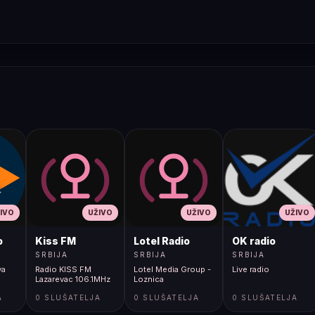
IVO
UŽIVO
UŽIVO
UŽIVO
o
Kiss FM
Lotel Radio
OK radio
SRBIJA
SRBIJA
SRBIJA
va
Radio KISS FM
Lotel Media Group -
Live radio
Lazarevac 106.1MHz
Loznica
A
0 SLUŠATELJA
0 SLUŠATELJA
0 SLUŠATELJA