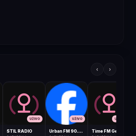
‹
›
UŽIVO
UŽIVO
UŽIVO
STIL RADIO
Urban FM 90.8 Skopje
Time FM Gevgelija