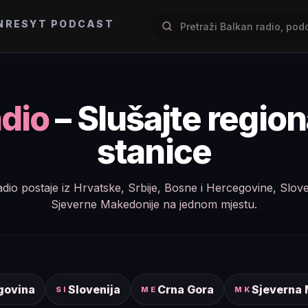
NRES
YT PODCAST
dio
– Slušajte regio
stanice
e radio postaje iz Hrvatske, Srbije, Bosne i Hercegovine, Slov
Sjeverne Makedonije na jednom mjestu.
govina
Slovenija
Crna Gora
Sjeverna
SI
ME
MK