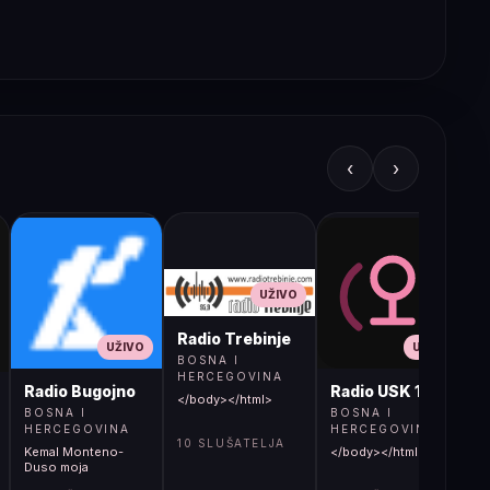
‹
›
UŽIVO
Radio Trebinje
UŽIVO
UŽIVO
BOSNA I
HERCEGOVINA
Radio Bugojno
Radio USK 1
</body></html>
BOSNA I
BOSNA I
HERCEGOVINA
HERCEGOVINA
10 SLUŠATELJA
Kemal Monteno-
</body></html>
S
Duso moja