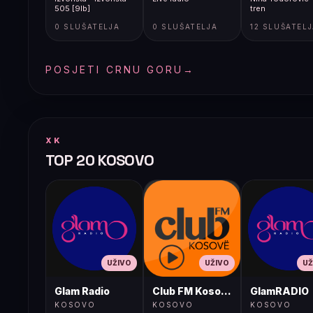
505 [9lb]
tren
0 SLUŠATELJA
0 SLUŠATELJA
12 SLUŠATEL
POSJETI CRNU GORU
→
XK
TOP 20 KOSOVO
UŽIVO
UŽIVO
UŽ
Glam Radio
Club FM Kosovë
GlamRADIO
KOSOVO
KOSOVO
KOSOVO