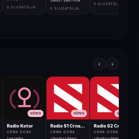
SWEET EMOTION
0 SLUŠATELJA
0 SLUŠATELJA
0 SLUŠATELJA
‹
›
UŽIVO
UŽIVO
UŽIVO
Radio Kotor
Radio S1 Crna Gora
Radio S2 Crna Gora
CRNA GORA
CRNA GORA
CRNA GORA
Live radio
</body></html>
</body></html>