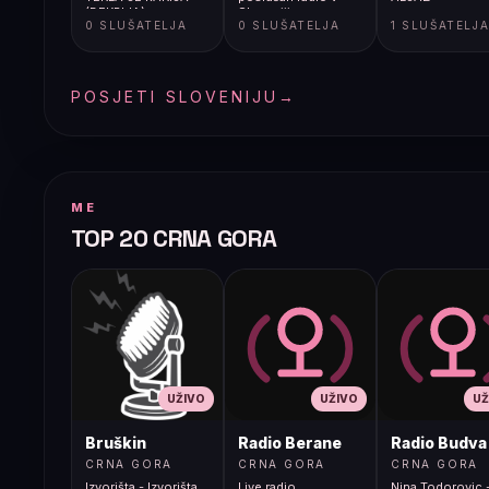
(BEKRIJA)
Sloveniji
0 SLUŠATELJA
0 SLUŠATELJA
1 SLUŠATELJ
POSJETI SLOVENIJU
→
ME
TOP 20 CRNA GORA
UŽIVO
UŽIVO
UŽ
Bruškin
Radio Berane
Radio Budva
CRNA GORA
CRNA GORA
CRNA GORA
Izvorišta - Izvorišta
Live radio
Nina Todorovic -