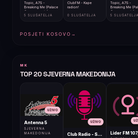
Topic, A7S -
ClubFM - Kape
Topic, A7S -
Breaking Me (Palace
radion!
Breaking Me (Pa
Groove remix)
Groove remix)
5 SLUŠATELJA
0 SLUŠATELJA
5 SLUŠATELJ
POSJETI KOSOVO
→
MK
TOP 20 SJEVERNA MAKEDONIJA
UŽIVO
UŽ
UŽIVO
Antenna 5
SJEVERNA
Lider FM 107
MAKEDONIJA
Club Radio - Skopje, Mcedonia