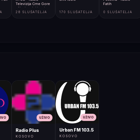
Televizija Crne Gore
Fatih
- Nacionalni javni
JA
28 SLUŠATELJA
170 SLUŠATELJA
0 SLUŠATELJA
servis
UŽIVO
IVO
UŽIVO
Urban FM 103.5
Radio Plus
KOSOVO
KOSOVO