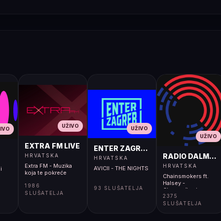
UŽIVO
UŽIVO
IVO
UŽIVO
EXTRA FM LIVE
ENTER ZAGREB LIVE
RADIO DALMACI
HRVATSKA
HRVATSKA
Extra FM - Muzika
HRVATSKA
AVICII - THE NIGHTS
i
koja te pokreće
Chainsmokers ft.
Halsey -
1986
93 SLUŠATELJA
Closer</body>
SLUŠATELJA
2375
</html>
SLUŠATELJA