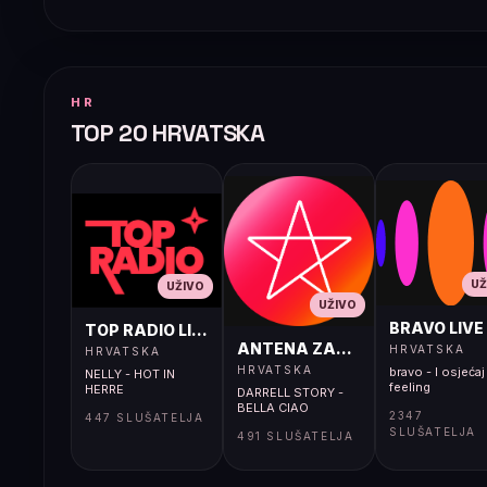
HR
TOP 20 HRVATSKA
UŽ
UŽIVO
UŽIVO
BRAVO LIVE
TOP RADIO LIVE
ANTENA ZAGREB LIVE
HRVATSKA
HRVATSKA
HRVATSKA
bravo - I osjećaj 
NELLY - HOT IN
feeling
HERRE
DARRELL STORY -
BELLA CIAO
2347
447 SLUŠATELJA
SLUŠATELJA
491 SLUŠATELJA