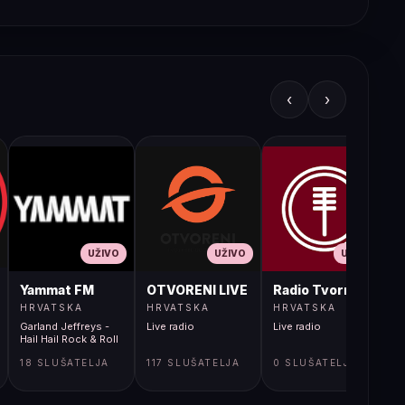
‹
›
UŽIVO
UŽIVO
UŽIVO
JA LIVE
Yammat FM
OTVORENI LIVE
Radio Tvornica
HRVATSKA
HRVATSKA
HRVATSKA
Garland Jeffreys -
Live radio
Live radio
L
Hail Hail Rock & Roll
18 SLUŠATELJA
117 SLUŠATELJA
0 SLUŠATELJA