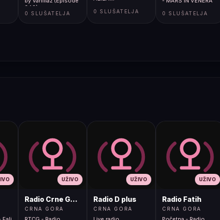
by Vanillaz (Episode
- MARS IN VENERA
346)
A
0 SLUŠATELJA
0 SLUŠATELJA
0 SLUŠATELJA
IVO
UŽIVO
UŽIVO
UŽIVO
Radio Crne Gore 1
Radio D plus
Radio Fatih
CRNA GORA
CRNA GORA
CRNA GORA
 Fali
RTCG - Radio
Live radio
Početna - Radio