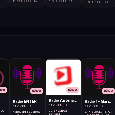
A
11 SLUŠATELJA
0 SLUŠATELJA
0 SLUŠATELJA
IVO
UŽIVO
UŽIVO
UŽIVO
Radio Antena (105.2MHz)
Radio ENTER
Radio 1 - Maribo
SLOVENIJA
SLOVENIJA
SLOVENIJA
N DJ
ED SHEERAN -
Vanguard Sessions
ZAN SERCIC FT. ARI
AZIZAM