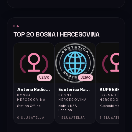
BA
TOP 20 BOSNA I HERCEGOVINA
UŽIVO
UŽIVO
UŽIVO
Antena Radio, Jelah Tešanj
Esoterica Radio S1
KUPRESKIRAD
BOSNA I
BOSNA I
BOSNA I
HERCEGOVINA
HERCEGOVINA
HERCEGOVINA
Station Offline
Noka x N3B -
Kupreski radio
Echelon
0 SLUŠATELJA
1 SLUŠATELJA
6 SLUŠATELJA