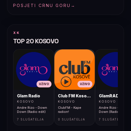
POSJETI CRNU GORU
→
XK
TOP 20 KOSOVO
UŽIVO
UŽIVO
UŽIVO
Glam Radio
Club FM Kosovë
GlamRADIO
KOSOVO
KOSOVO
KOSOVO
Andre Rizo - Down
ClubFM - Kape
Andre Rizo - Down
Down (Radio edit)
radion!
Down (Radio edit)
7 SLUŠATELJA
0 SLUŠATELJA
7 SLUŠATELJA