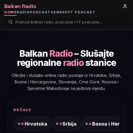
Balkan Radio
HOME
RADIO
PODCAST
GENRES
YT PODCAST
Balkan
Radio
– Slušajte
regionalne
radio
stanice
Otkrijte i slušajte online radio postaje iz Hrvatske, Srbije,
Bosne i Hercegovine, Slovenije, Crne Gore, Kosova i
Sjeverne Makedonije na jednom mjestu.
DRŽAVE
Hrvatska
Srbija
Bosna i Hercego
HR
RS
BA