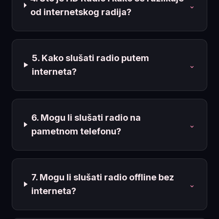
⌄
od internetskog radija?
5. Kako slušati radio putem
⌄
interneta?
6. Mogu li slušati radio na
⌄
pametnom telefonu?
7. Mogu li slušati radio offline bez
⌄
interneta?