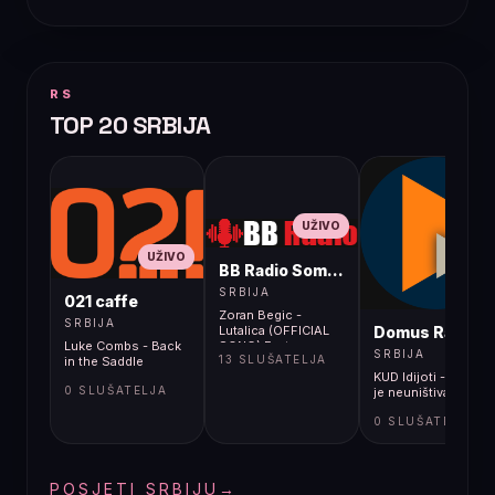
RS
TOP 20 SRBIJA
UŽIVO
UŽIVO
BB Radio Sombor
UŽIVO
SRBIJA
021 caffe
Zoran Begic -
SRBIJA
Domus Radio
Lutalica (OFFICIAL
Luke Combs - Back
SONG) Eroton
SRBIJA
13 SLUŠATELJA
in the Saddle
KUD Idijoti - Glupos
0 SLUŠATELJA
je neuništiva
0 SLUŠATELJA
POSJETI SRBIJU
→