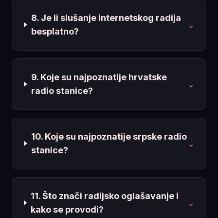
8. Je li slušanje internetskog radija
⌄
besplatno?
9. Koje su najpoznatije hrvatske
⌄
radio stanice?
10. Koje su najpoznatije srpske radio
⌄
stanice?
11. Što znači radijsko oglašavanje i
⌄
kako se provodi?