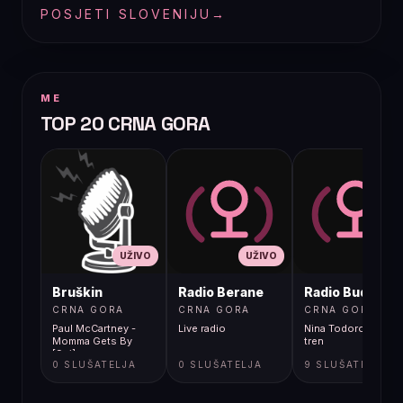
POSJETI SLOVENIJU
→
ME
TOP 20 CRNA GORA
UŽIVO
UŽIVO
UŽIVO
Bruškin
Radio Berane
Radio Budva
CRNA GORA
CRNA GORA
CRNA GORA
Paul McCartney -
Live radio
Nina Todorovic - Fal
Momma Gets By
tren
[9gj]
0 SLUŠATELJA
0 SLUŠATELJA
9 SLUŠATELJA