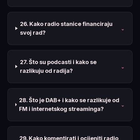
26. Kako radio stanice financiraju
⌄
svoj rad?
27. Što su podcasti i kako se
⌄
razlikuju od radija?
28. Što je DAB+ i kako se razlikuje od
⌄
FM i internetskog streaminga?
29. Kako komentirati i ocijeniti radio