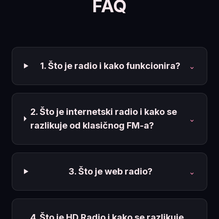
FAQ
1. Što je radio i kako funkcionira?
⌄
2. Što je internetski radio i kako se
⌄
razlikuje od klasičnog FM-a?
3. Što je web radio?
⌄
4. Što je HD Radio i kako se razlikuje