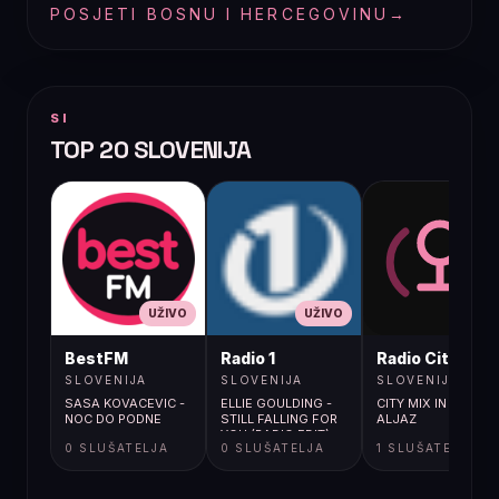
POSJETI BOSNU I HERCEGOVINU
→
SI
TOP 20 SLOVENIJA
UŽIVO
UŽIVO
UŽIVO
BestFM
Radio 1
Radio City
SLOVENIJA
SLOVENIJA
SLOVENIJA
SASA KOVACEVIC -
ELLIE GOULDING -
CITY MIX IN DJ
NOC DO PODNE
STILL FALLING FOR
ALJAZ
YOU (RADIO EDIT)
0 SLUŠATELJA
0 SLUŠATELJA
1 SLUŠATELJA