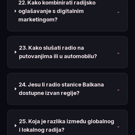
22. Kako kombinirati radijsko
oglašavanje s digitalnim
⌄
marketingom?
23. Kako slušati radio na
⌄
putovanjima ili u automobilu?
24. Jesu li radio stanice Balkana
⌄
dostupne izvan regije?
25. Koja je razlika između globalnog
⌄
i lokalnog radija?