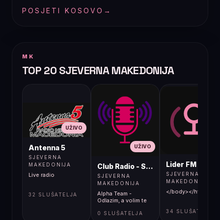
POSJETI KOSOVO
→
MK
TOP 20 SJEVERNA MAKEDONIJA
UŽIVO
UŽIVO
UŽIVO
Antenna 5
SJEVERNA
Lider FM 107,4
MAKEDONIJA
Club Radio - Skopje, Mcedonia
SJEVERNA
Live radio
SJEVERNA
MAKEDONIJA
MAKEDONIJA
</body></html>
Alpha Team -
32 SLUŠATELJA
Odlazim, a volim te
34 SLUŠATELJA
0 SLUŠATELJA