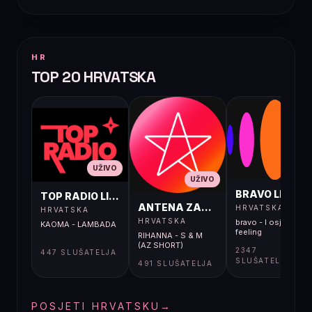
HR
TOP 20 HRVATSKA
UŽIVO
UŽIVO
UŽIVO
BRAVO LIVE
TOP RADIO LIVE
ANTENA ZAGREB LIVE
HRVATSKA
HRVATSKA
HRVATSKA
bravo - I osjećaj i
KAOMA - LAMBADA
feeling
RIHANNA - S & M
(AZ SHORT)
2347
447 SLUŠATELJA
SLUŠATELJA
491 SLUŠATELJA
POSJETI HRVATSKU
→